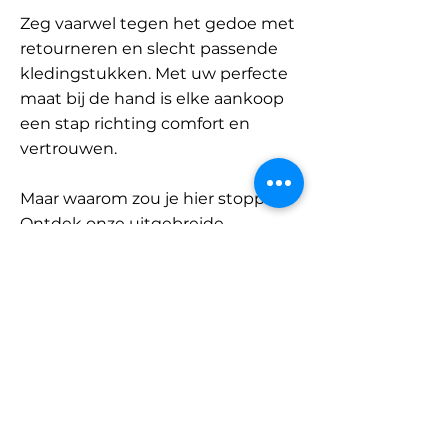
Zeg vaarwel tegen het gedoe met
retourneren en slecht passende
kledingstukken. Met uw perfecte
maat bij de hand is elke aankoop
een stap richting comfort en
vertrouwen.
Maar waarom zou je hier stoppen?
Ontdek onze uitgebreide
database met merken en
categorieën en vind jouw maat.
Onthoud: met SizeBuddy aan uw
zijde is de perfecte pasvorm
slechts één klik verwijderd.