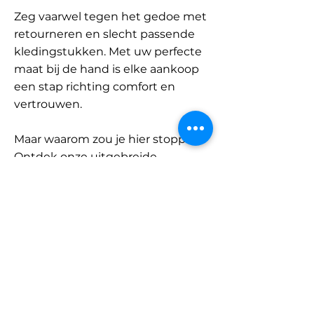
Zeg vaarwel tegen het gedoe met
retourneren en slecht passende
kledingstukken. Met uw perfecte
maat bij de hand is elke aankoop
een stap richting comfort en
vertrouwen.
Maar waarom zou je hier stoppen?
Ontdek onze uitgebreide
database met merken en
categorieën en vind jouw maat.
Onthoud: met SizeBuddy aan uw
zijde is de perfecte pasvorm
slechts één klik verwijderd.