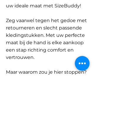
uw ideale maat met SizeBuddy!
Zeg vaarwel tegen het gedoe met
retourneren en slecht passende
kledingstukken. Met uw perfecte
maat bij de hand is elke aankoop
een stap richting comfort en
vertrouwen.
Maar waarom zou je hier stoppen?
Ontdek onze uitgebreide
database met merken en
categorieën en vind jouw maat.
Onthoud: met SizeBuddy aan uw
zijde is de perfecte pasvorm
slechts één klik verwijderd.