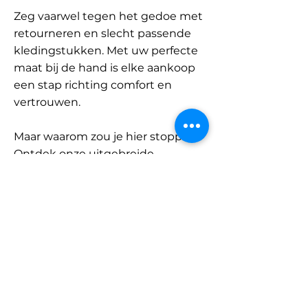
Zeg vaarwel tegen het gedoe met
retourneren en slecht passende
kledingstukken. Met uw perfecte
maat bij de hand is elke aankoop
een stap richting comfort en
vertrouwen.
Maar waarom zou je hier stoppen?
Ontdek onze uitgebreide
database met merken en
categorieën en vind jouw maat.
Onthoud: met SizeBuddy aan uw
zijde is de perfecte pasvorm
slechts één klik verwijderd.