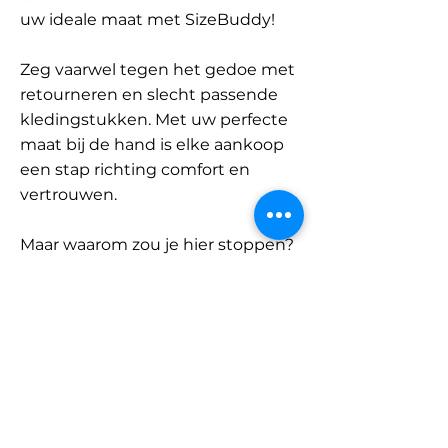
uw ideale maat met SizeBuddy!
Zeg vaarwel tegen het gedoe met
retourneren en slecht passende
kledingstukken. Met uw perfecte
maat bij de hand is elke aankoop
een stap richting comfort en
vertrouwen.
Maar waarom zou je hier stoppen?
Ontdek onze uitgebreide
database met merken en
categorieën en vind jouw maat.
Onthoud: met SizeBuddy aan uw
zijde is de perfecte pasvorm
slechts één klik verwijderd.