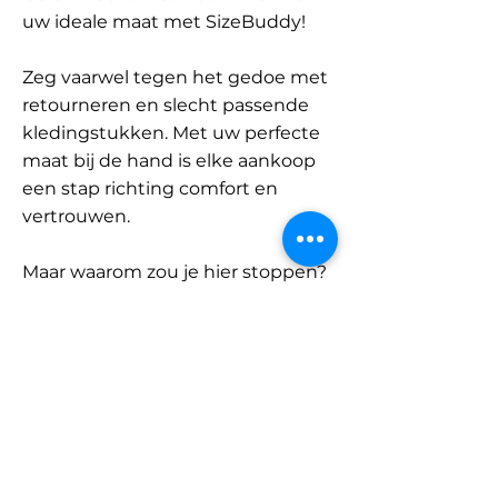
uw ideale maat met SizeBuddy!
Zeg vaarwel tegen het gedoe met
retourneren en slecht passende
kledingstukken. Met uw perfecte
maat bij de hand is elke aankoop
een stap richting comfort en
vertrouwen.
Maar waarom zou je hier stoppen?
Ontdek onze uitgebreide
database met merken en
categorieën en vind jouw maat.
Onthoud: met SizeBuddy aan uw
zijde is de perfecte pasvorm
slechts één klik verwijderd.