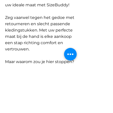
uw ideale maat met SizeBuddy!
Zeg vaarwel tegen het gedoe met
retourneren en slecht passende
kledingstukken. Met uw perfecte
maat bij de hand is elke aankoop
een stap richting comfort en
vertrouwen.
Maar waarom zou je hier stoppen?
Ontdek onze uitgebreide
database met merken en
categorieën en vind jouw maat.
Onthoud: met SizeBuddy aan uw
zijde is de perfecte pasvorm
slechts één klik verwijderd.