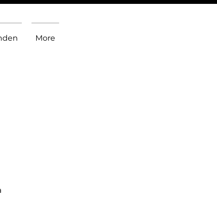
inden
More
a