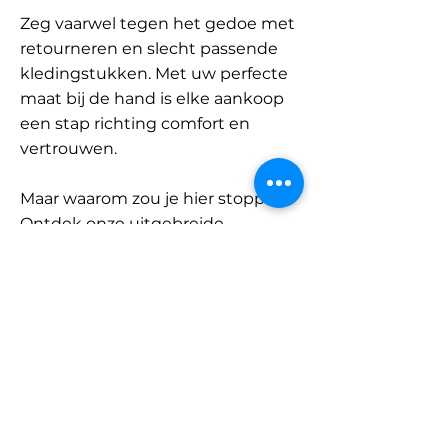
Zeg vaarwel tegen het gedoe met
retourneren en slecht passende
kledingstukken. Met uw perfecte
maat bij de hand is elke aankoop
een stap richting comfort en
vertrouwen.
Maar waarom zou je hier stoppen?
Ontdek onze uitgebreide
database met merken en
categorieën en vind jouw maat.
Onthoud: met SizeBuddy aan uw
zijde is de perfecte pasvorm
slechts één klik verwijderd.