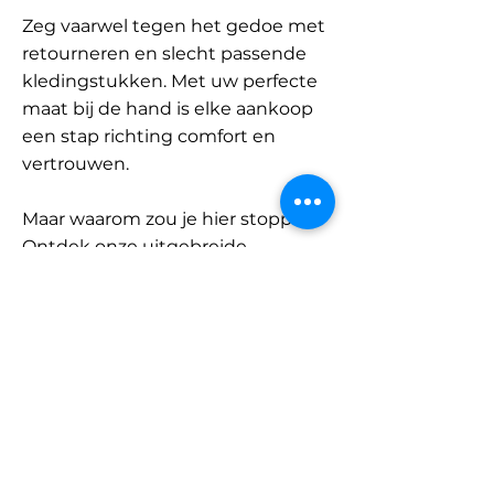
Zeg vaarwel tegen het gedoe met
retourneren en slecht passende
kledingstukken. Met uw perfecte
maat bij de hand is elke aankoop
een stap richting comfort en
vertrouwen.
Maar waarom zou je hier stoppen?
Ontdek onze uitgebreide
database met merken en
categorieën en vind jouw maat.
Onthoud: met SizeBuddy aan uw
zijde is de perfecte pasvorm
slechts één klik verwijderd.