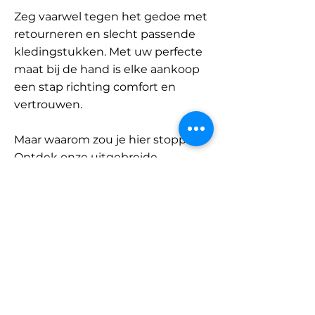
Zeg vaarwel tegen het gedoe met
retourneren en slecht passende
kledingstukken. Met uw perfecte
maat bij de hand is elke aankoop
een stap richting comfort en
vertrouwen.
Maar waarom zou je hier stoppen?
Ontdek onze uitgebreide
database met merken en
categorieën en vind jouw maat.
Onthoud: met SizeBuddy aan uw
zijde is de perfecte pasvorm
slechts één klik verwijderd.