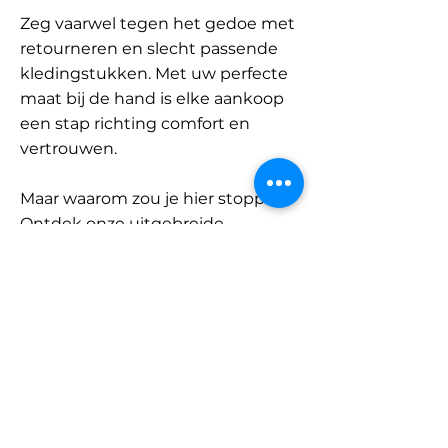
Zeg vaarwel tegen het gedoe met
retourneren en slecht passende
kledingstukken. Met uw perfecte
maat bij de hand is elke aankoop
een stap richting comfort en
vertrouwen.
Maar waarom zou je hier stoppen?
Ontdek onze uitgebreide
database met merken en
categorieën en vind jouw maat.
Onthoud: met SizeBuddy aan uw
zijde is de perfecte pasvorm
slechts één klik verwijderd.