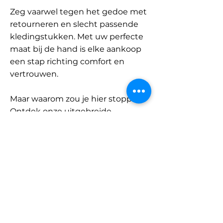
Zeg vaarwel tegen het gedoe met
retourneren en slecht passende
kledingstukken. Met uw perfecte
maat bij de hand is elke aankoop
een stap richting comfort en
vertrouwen.
Maar waarom zou je hier stoppen?
Ontdek onze uitgebreide
database met merken en
categorieën en vind jouw maat.
Onthoud: met SizeBuddy aan uw
zijde is de perfecte pasvorm
slechts één klik verwijderd.