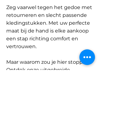
Zeg vaarwel tegen het gedoe met
retourneren en slecht passende
kledingstukken. Met uw perfecte
maat bij de hand is elke aankoop
een stap richting comfort en
vertrouwen.
Maar waarom zou je hier stoppen?
Ontdek onze uitgebreide
database met merken en
categorieën en vind jouw maat.
Onthoud: met SizeBuddy aan uw
zijde is de perfecte pasvorm
slechts één klik verwijderd.