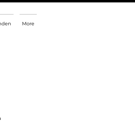
inden
More
a