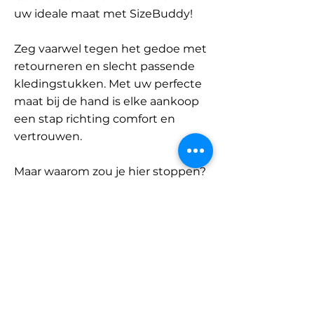
uw ideale maat met SizeBuddy!
Zeg vaarwel tegen het gedoe met
retourneren en slecht passende
kledingstukken. Met uw perfecte
maat bij de hand is elke aankoop
een stap richting comfort en
vertrouwen.
Maar waarom zou je hier stoppen?
Ontdek onze uitgebreide
database met merken en
categorieën en vind jouw maat.
Onthoud: met SizeBuddy aan uw
zijde is de perfecte pasvorm
slechts één klik verwijderd.