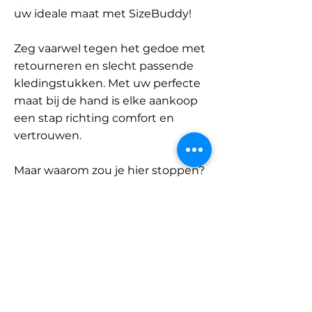
uw ideale maat met SizeBuddy!
Zeg vaarwel tegen het gedoe met
retourneren en slecht passende
kledingstukken. Met uw perfecte
maat bij de hand is elke aankoop
een stap richting comfort en
vertrouwen.
Maar waarom zou je hier stoppen?
Ontdek onze uitgebreide
database met merken en
categorieën en vind jouw maat.
Onthoud: met SizeBuddy aan uw
zijde is de perfecte pasvorm
slechts één klik verwijderd.