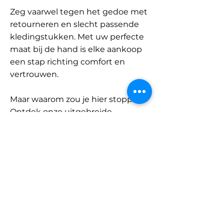
Zeg vaarwel tegen het gedoe met
retourneren en slecht passende
kledingstukken. Met uw perfecte
maat bij de hand is elke aankoop
een stap richting comfort en
vertrouwen.
Maar waarom zou je hier stoppen?
Ontdek onze uitgebreide
database met merken en
categorieën en vind jouw maat.
Onthoud: met SizeBuddy aan uw
zijde is de perfecte pasvorm
slechts één klik verwijderd.