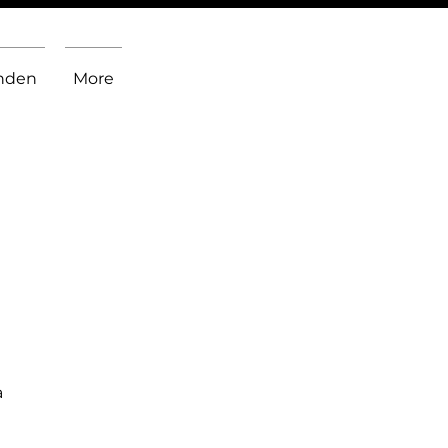
inden
More
a