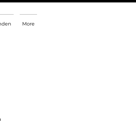
inden
More
a