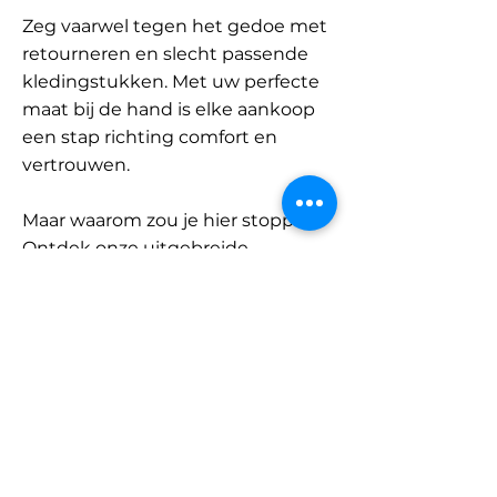
Zeg vaarwel tegen het gedoe met
retourneren en slecht passende
kledingstukken. Met uw perfecte
maat bij de hand is elke aankoop
een stap richting comfort en
vertrouwen.
Maar waarom zou je hier stoppen?
Ontdek onze uitgebreide
database met merken en
categorieën en vind jouw maat.
Onthoud: met SizeBuddy aan uw
zijde is de perfecte pasvorm
slechts één klik verwijderd.