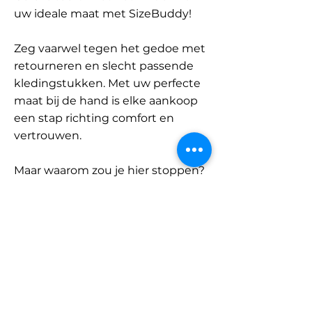
uw ideale maat met SizeBuddy!
Zeg vaarwel tegen het gedoe met
retourneren en slecht passende
kledingstukken. Met uw perfecte
maat bij de hand is elke aankoop
een stap richting comfort en
vertrouwen.
Maar waarom zou je hier stoppen?
Ontdek onze uitgebreide
database met merken en
categorieën en vind jouw maat.
Onthoud: met SizeBuddy aan uw
zijde is de perfecte pasvorm
slechts één klik verwijderd.