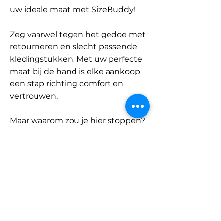
uw ideale maat met SizeBuddy!
Zeg vaarwel tegen het gedoe met
retourneren en slecht passende
kledingstukken. Met uw perfecte
maat bij de hand is elke aankoop
een stap richting comfort en
vertrouwen.
Maar waarom zou je hier stoppen?
Ontdek onze uitgebreide
database met merken en
categorieën en vind jouw maat.
Onthoud: met SizeBuddy aan uw
zijde is de perfecte pasvorm
slechts één klik verwijderd.