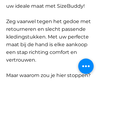
uw ideale maat met SizeBuddy!
Zeg vaarwel tegen het gedoe met
retourneren en slecht passende
kledingstukken. Met uw perfecte
maat bij de hand is elke aankoop
een stap richting comfort en
vertrouwen.
Maar waarom zou je hier stoppen?
Ontdek onze uitgebreide
database met merken en
categorieën en vind jouw maat.
Onthoud: met SizeBuddy aan uw
zijde is de perfecte pasvorm
slechts één klik verwijderd.