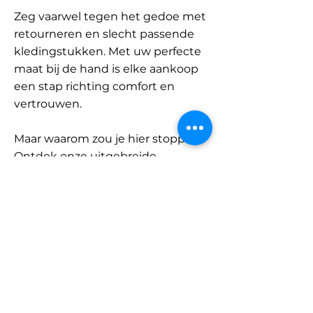
Zeg vaarwel tegen het gedoe met
retourneren en slecht passende
kledingstukken. Met uw perfecte
maat bij de hand is elke aankoop
een stap richting comfort en
vertrouwen.
Maar waarom zou je hier stoppen?
Ontdek onze uitgebreide
database met merken en
categorieën en vind jouw maat.
Onthoud: met SizeBuddy aan uw
zijde is de perfecte pasvorm
slechts één klik verwijderd.