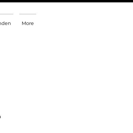
inden
More
a