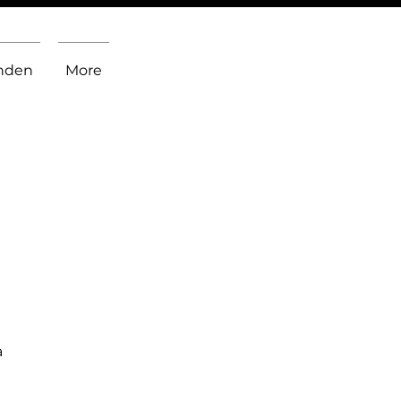
inden
More
a