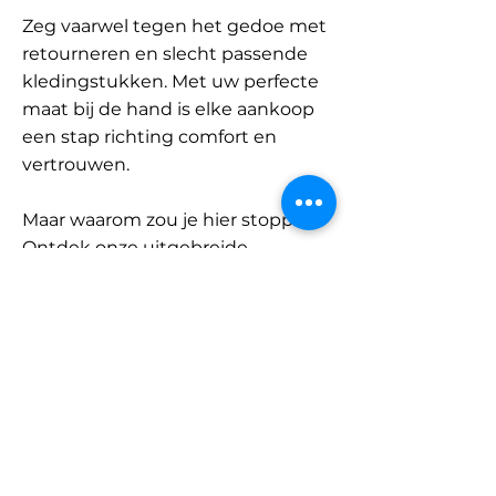
Zeg vaarwel tegen het gedoe met
retourneren en slecht passende
kledingstukken. Met uw perfecte
maat bij de hand is elke aankoop
een stap richting comfort en
vertrouwen.
Maar waarom zou je hier stoppen?
Ontdek onze uitgebreide
database met merken en
categorieën en vind jouw maat.
Onthoud: met SizeBuddy aan uw
zijde is de perfecte pasvorm
slechts één klik verwijderd.