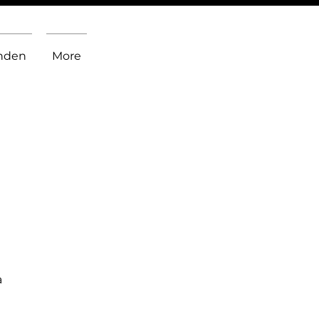
inden
More
a