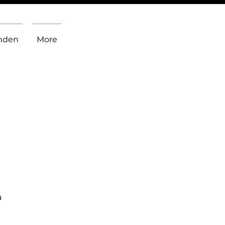
inden
More
a