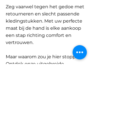
Zeg vaarwel tegen het gedoe met
retourneren en slecht passende
kledingstukken. Met uw perfecte
maat bij de hand is elke aankoop
een stap richting comfort en
vertrouwen.
Maar waarom zou je hier stoppen?
Ontdek onze uitgebreide
database met merken en
categorieën en vind jouw maat.
Onthoud: met SizeBuddy aan uw
zijde is de perfecte pasvorm
slechts één klik verwijderd.