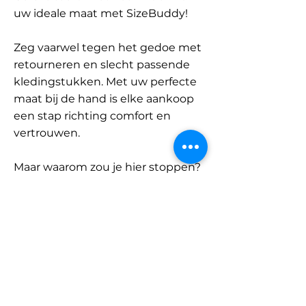
uw ideale maat met SizeBuddy!
Zeg vaarwel tegen het gedoe met
retourneren en slecht passende
kledingstukken. Met uw perfecte
maat bij de hand is elke aankoop
een stap richting comfort en
vertrouwen.
Maar waarom zou je hier stoppen?
Ontdek onze uitgebreide
database met merken en
categorieën en vind jouw maat.
Onthoud: met SizeBuddy aan uw
zijde is de perfecte pasvorm
slechts één klik verwijderd.