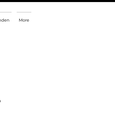
inden
More
a