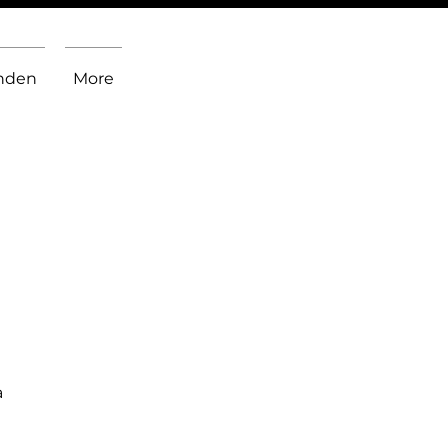
inden
More
a