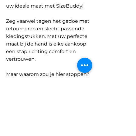
uw ideale maat met SizeBuddy!
Zeg vaarwel tegen het gedoe met
retourneren en slecht passende
kledingstukken. Met uw perfecte
maat bij de hand is elke aankoop
een stap richting comfort en
vertrouwen.
Maar waarom zou je hier stoppen?
Ontdek onze uitgebreide
database met merken en
categorieën en vind jouw maat.
Onthoud: met SizeBuddy aan uw
zijde is de perfecte pasvorm
slechts één klik verwijderd.