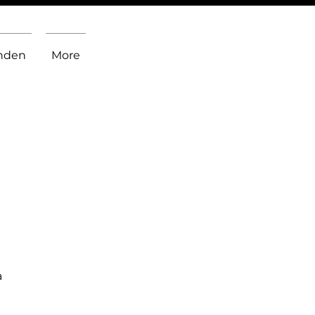
inden
More
a