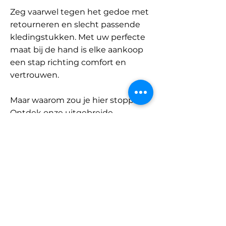
Zeg vaarwel tegen het gedoe met
retourneren en slecht passende
kledingstukken. Met uw perfecte
maat bij de hand is elke aankoop
een stap richting comfort en
vertrouwen.
Maar waarom zou je hier stoppen?
Ontdek onze uitgebreide
database met merken en
categorieën en vind jouw maat.
Onthoud: met SizeBuddy aan uw
zijde is de perfecte pasvorm
slechts één klik verwijderd.