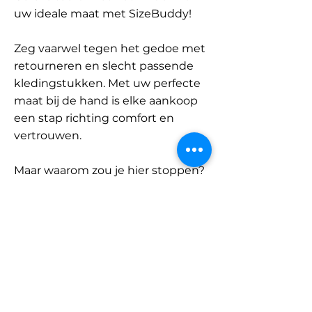
uw ideale maat met SizeBuddy!
Zeg vaarwel tegen het gedoe met
retourneren en slecht passende
kledingstukken. Met uw perfecte
maat bij de hand is elke aankoop
een stap richting comfort en
vertrouwen.
Maar waarom zou je hier stoppen?
Ontdek onze uitgebreide
database met merken en
categorieën en vind jouw maat.
Onthoud: met SizeBuddy aan uw
zijde is de perfecte pasvorm
slechts één klik verwijderd.