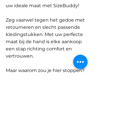
uw ideale maat met SizeBuddy!
Zeg vaarwel tegen het gedoe met
retourneren en slecht passende
kledingstukken. Met uw perfecte
maat bij de hand is elke aankoop
een stap richting comfort en
vertrouwen.
Maar waarom zou je hier stoppen?
Ontdek onze uitgebreide
database met merken en
categorieën en vind jouw maat.
Onthoud: met SizeBuddy aan uw
zijde is de perfecte pasvorm
slechts één klik verwijderd.