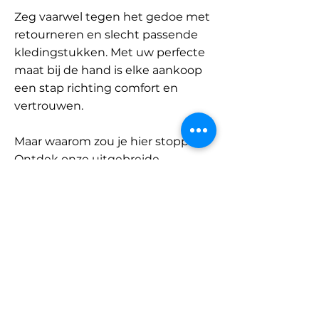
Zeg vaarwel tegen het gedoe met
retourneren en slecht passende
kledingstukken. Met uw perfecte
maat bij de hand is elke aankoop
een stap richting comfort en
vertrouwen.
Maar waarom zou je hier stoppen?
Ontdek onze uitgebreide
database met merken en
categorieën en vind jouw maat.
Onthoud: met SizeBuddy aan uw
zijde is de perfecte pasvorm
slechts één klik verwijderd.