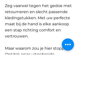
Zeg vaarwel tegen het gedoe met
retourneren en slecht passende
kledingstukken. Met uw perfecte
maat bij de hand is elke aankoop
een stap richting comfort en
vertrouwen.
Maar waarom zou je hier stoppen?
Ontdek onze uitgebreide
database met merken en
categorieën en vind jouw maat.
Onthoud: met SizeBuddy aan uw
zijde is de perfecte pasvorm
slechts één klik verwijderd.