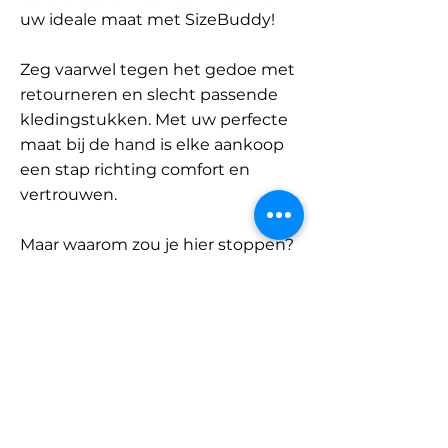
uw ideale maat met SizeBuddy!
Zeg vaarwel tegen het gedoe met
retourneren en slecht passende
kledingstukken. Met uw perfecte
maat bij de hand is elke aankoop
een stap richting comfort en
vertrouwen.
Maar waarom zou je hier stoppen?
Ontdek onze uitgebreide
database met merken en
categorieën en vind jouw maat.
Onthoud: met SizeBuddy aan uw
zijde is de perfecte pasvorm
slechts één klik verwijderd.