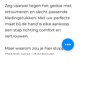
Zeg vaarwel tegen het gedoe met
retourneren en slecht passende
kledingstukken. Met uw perfecte
maat bij de hand is elke aankoop
een stap richting comfort en
vertrouwen.
Maar waarom zou je hier stoppen?
Ontdek onze uitgebreide
database met merken en
categorieën en vind jouw maat.
Onthoud: met SizeBuddy aan uw
zijde is de perfecte pasvorm
slechts één klik verwijderd.