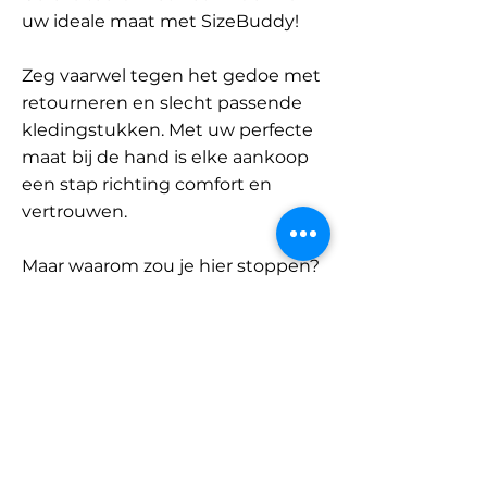
uw ideale maat met SizeBuddy!
Zeg vaarwel tegen het gedoe met
retourneren en slecht passende
kledingstukken. Met uw perfecte
maat bij de hand is elke aankoop
een stap richting comfort en
vertrouwen.
Maar waarom zou je hier stoppen?
Ontdek onze uitgebreide
database met merken en
categorieën en vind jouw maat.
Onthoud: met SizeBuddy aan uw
zijde is de perfecte pasvorm
slechts één klik verwijderd.