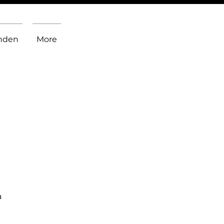
inden
More
a