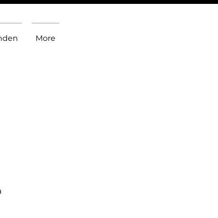
inden
More
a