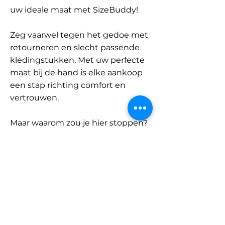
uw ideale maat met SizeBuddy!
Zeg vaarwel tegen het gedoe met
retourneren en slecht passende
kledingstukken. Met uw perfecte
maat bij de hand is elke aankoop
een stap richting comfort en
vertrouwen.
Maar waarom zou je hier stoppen?
Ontdek onze uitgebreide
database met merken en
categorieën en vind jouw maat.
Onthoud: met SizeBuddy aan uw
zijde is de perfecte pasvorm
slechts één klik verwijderd.