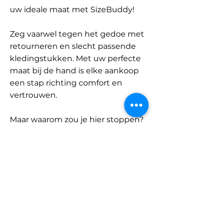
uw ideale maat met SizeBuddy!
Zeg vaarwel tegen het gedoe met
retourneren en slecht passende
kledingstukken. Met uw perfecte
maat bij de hand is elke aankoop
een stap richting comfort en
vertrouwen.
Maar waarom zou je hier stoppen?
Ontdek onze uitgebreide
database met merken en
categorieën en vind jouw maat.
Onthoud: met SizeBuddy aan uw
zijde is de perfecte pasvorm
slechts één klik verwijderd.