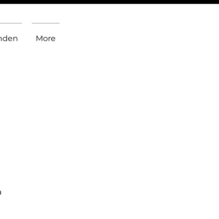
inden
More
a