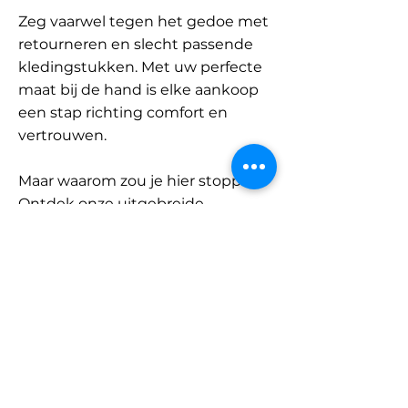
Zeg vaarwel tegen het gedoe met
retourneren en slecht passende
kledingstukken. Met uw perfecte
maat bij de hand is elke aankoop
een stap richting comfort en
vertrouwen.
Maar waarom zou je hier stoppen?
Ontdek onze uitgebreide
database met merken en
categorieën en vind jouw maat.
Onthoud: met SizeBuddy aan uw
zijde is de perfecte pasvorm
slechts één klik verwijderd.